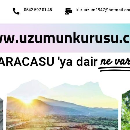
0542 597 01 45
kuruuzum1947@hotmail.c
ne va
ARACASU 'ya dair