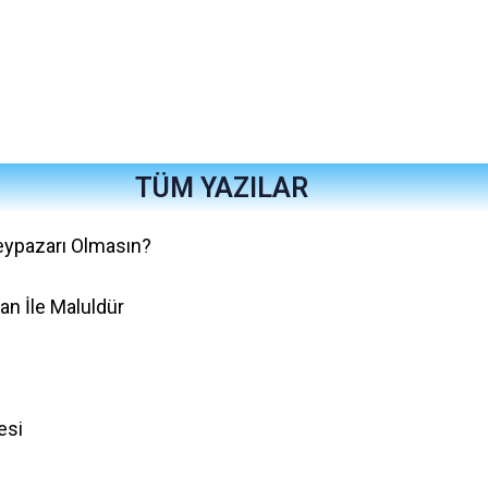
TÜM YAZILAR
ypazarı Olmasın?
an İle Maluldür
esi