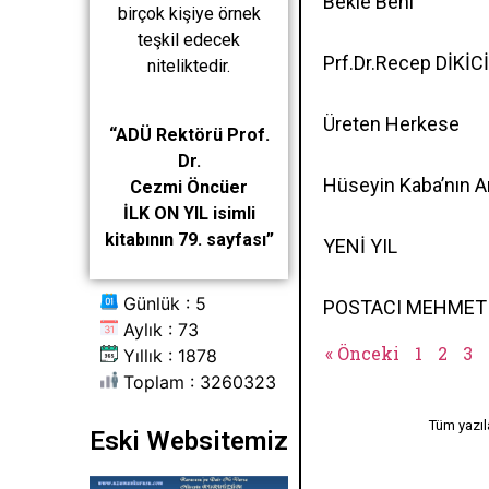
Bekle Beni
birçok kişiye örnek
teşkil edecek
Prf.Dr.Recep DİKİ
niteliktedir.
Üreten Herkese
“ADÜ Rektörü Prof.
Dr.
Hüseyin Kaba’nın 
Cezmi Öncüer
İLK ON YIL isimli
kitabının 79. sayfası”
YENİ YIL
Günlük : 5
POSTACI MEHMET
Aylık : 73
« Önceki
1
2
3
Yıllık : 1878
Toplam : 3260323
Tüm yazıla
Eski Websitemiz