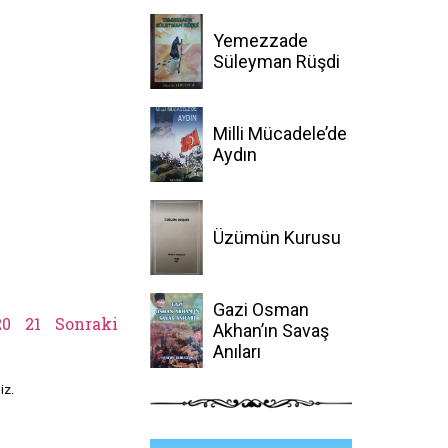
Yemezzade
Süleyman Rüşdi
Milli Mücadele’de
Aydın
Üzümün Kurusu
Gazi Osman
20
21
Sonraki
Akhan’ın Savaş
Anıları
iz.