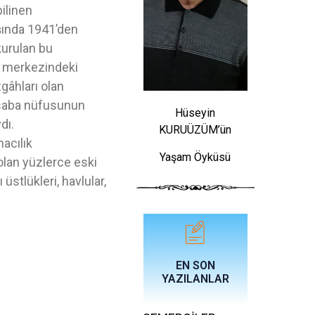
inen
şında 1941’den
rulan bu
su merkezindeki
gâhları olan
kasaba nüfusunun
Hüseyin
 başındaydı.
KURUÜZÜM’ün
acılık
Yaşam Öyküsü
olan yüzlerce eski
üstlükleri, havlular,
EN SON
YAZILANLAR