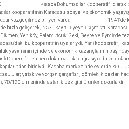
ca Dokumacılar Kooperatifi olarak bil
cılar kooperatifinin Karacasu sosyal ve ekonomik yaşayı
re kadar vazgeçilmez bir yeri vardı. 1941’de ku
nde hızla gelişerek, 2570 kayıtlı üyeye ulaşmıştı. Karaca
; Dikmen, Yeniköy, Palamutçuk, Seki, Geyre ve Eymir’de tez
acasu’daki bu kooperatifin üyeleriydi. Yani kooperatif, 
 günlük yaşamının içinde ve ekonomik kazançlarının
önemi’nden beri dokumacılıkla uğraşıyordu ve dokum
apılarından birisiydi. Kasaba merkezinde evlerde kurulu 
sulular; yatak ve yorgan çarşafları, gömleklik bezler, hacı 
ri, 70/120 cm eninde astarlık bez gibi ürünler dokurlardı.