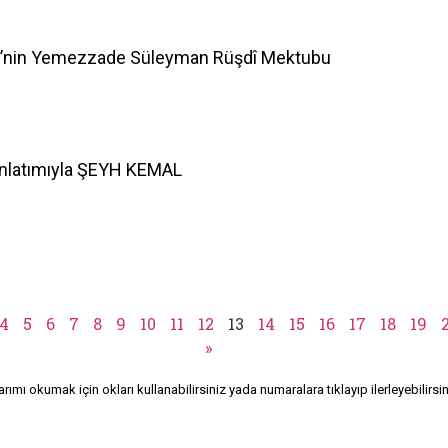
Cİ’nin Yemezzade Süleyman Rüşdî Mektubu
Anlatımıyla ŞEYH KEMAL
4
5
6
7
8
9
10
11
12
13
14
15
16
17
18
19
»
rımı okumak için okları kullanabilirsiniz yada numaralara tıklayıp ilerleyebilirsin