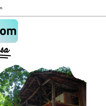
om
rsa