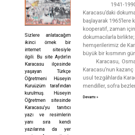
1941-1990 Kısa
Karacasu’daki dokuma
başlayarak 1965’le
kooperatif, zaman içi
Sizlere anlatacağım
dokumacılarla birlikte
ikinci örnek bir
hemşerilerimiz de Kar
internet sitesiyle
büyük bir kısmının
ilgili. Bu site Aydın’ın
Karacasu, Osmanlı D
Karacasu ilçesinde
Karacasu’nun kazanç k
yaşayan Türkçe
usul tezgâhlarda Karaca
Öğretmeni Hüseyin
mendiller, sofra bezle
Kuruüzüm tarafından
kurulmuş. Hüseyin
Devamı »
Öğretmen sitesinde
Karacasu’yu tanıtıcı
yazı ve resimlerin
yanı sıra kendi
yazılarına da yer