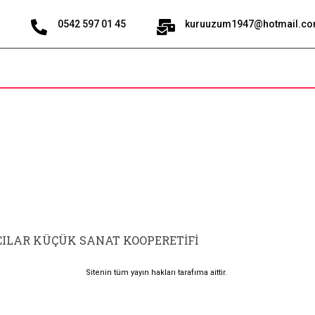
0542 597 01 45
kuruuzum1947@hotmail.c
ILAR KÜÇÜK SANAT KOOPERETİFİ
Sitenin tüm yayın hakları tarafıma aittir.