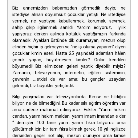
Biz annemizden babamızdan görmedik deyip; ne
istediyse alınan doyumsuz çocuklar yetişti. Ne istediyse
vermek, ne yaptıysa kabullenmek, korumak, sevmek,
sahip çıkıp ilgilenmek sanıldı. Yardım ediyoruz, iyilik
yapıyoruz derken aslında kötülük yaptığımızın farkında
olamadık. Ayakları üstünde dik duramayan, mezun olup
elinden hiçbir iş gelmeyen ve “ne iş olursa yaparım” diyen
çocuklar kimin eseri. Hatta 25 yaşındaki adamları hâlen
çocuk yapan, büyütmeyen kimler? Onlar kendileri
büyümedi! Biz elimizden geleni yaptık diyebilir miyiz?
Zamanın, televizyonun, internetin, eğitim sisteminin,
çevrenin ….etkisi de var ama; bu gençler uzaydan
gelmedi, biz büyükler yetiştirdik.
Bilgi yarışmaları var televizyonlarda. Kimse ne bildiğini
biliyor, ne de bilmediğini. Bu kadar sıkı eğitim öğretim var
ama sadece malumat ediniyoruz. Eskiler “Yarım hekim
candan, yarım hakim maldan, yarım imam imandan e der
“ demişler. 100 tane yarım yarım fıkra biliyoruz ama
güldürmek için bir tam fıkra bilmek gerek. 10 yıl İngilizce
dersinden geçer not alıp, mezun olunuyor ama kimse