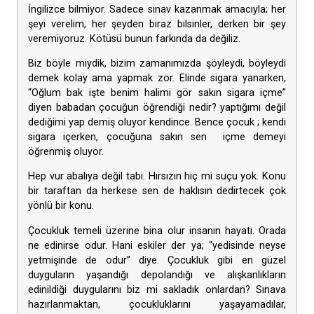
İngilizce bilmiyor. Sadece sınav kazanmak amacıyla; her
şeyi verelim, her şeyden biraz bilsinler, derken bir şey
veremiyoruz. Kötüsü bunun farkında da değiliz.
Biz böyle miydik, bizim zamanımızda şöyleydi, böyleydi
demek kolay ama yapmak zor. Elinde sigara yanarken,
“Oğlum bak işte benim halimi gör sakın sigara içme”
diyen babadan çocuğun öğrendiği nedir? yaptığımı değil
dediğimi yap demiş oluyor kendince. Bence çocuk ; kendi
sigara içerken, çocuğuna sakın sen içme demeyi
öğrenmiş oluyor.
Hep vur abalıya değil tabi. Hırsızın hiç mi suçu yok. Konu
bir taraftan da herkese sen de haklısın dedirtecek çok
yönlü bir konu.
Çocukluk temeli üzerine bina olur insanın hayatı. Orada
ne edinirse odur. Hani eskiler der ya; “yedisinde neyse
yetmişinde de odur” diye. Çocukluk gibi en güzel
duyguların yaşandığı depolandığı ve alışkanlıkların
edinildiği duygularını biz mi sakladık onlardan? Sınava
hazırlanmaktan, çocukluklarını yaşayamadılar,