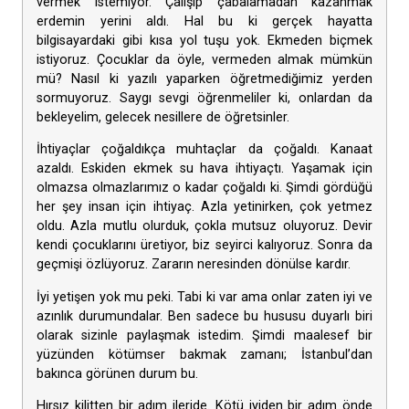
vermek istemiyor. Çalışıp çabalamadan kazanmak
erdemin yerini aldı. Hal bu ki gerçek hayatta
bilgisayardaki gibi kısa yol tuşu yok. Ekmeden biçmek
istiyoruz. Çocuklar da öyle, vermeden almak mümkün
mü? Nasıl ki yazılı yaparken öğretmediğimiz yerden
sormuyoruz. Saygı sevgi öğrenmeliler ki, onlardan da
bekleyelim, gelecek nesillere de öğretsinler.
İhtiyaçlar çoğaldıkça muhtaçlar da çoğaldı. Kanaat
azaldı. Eskiden ekmek su hava ihtiyaçtı. Yaşamak için
olmazsa olmazlarımız o kadar çoğaldı ki. Şimdi gördüğü
her şey insan için ihtiyaç. Azla yetinirken, çok yetmez
oldu. Azla mutlu olurduk, çokla mutsuz oluyoruz. Devir
kendi çocuklarını üretiyor, biz seyirci kalıyoruz. Sonra da
geçmişi özlüyoruz. Zararın neresinden dönülse kardır.
İyi yetişen yok mu peki. Tabi ki var ama onlar zaten iyi ve
azınlık durumundalar. Ben sadece bu hususu duyarlı biri
olarak sizinle paylaşmak istedim. Şimdi maalesef bir
yüzünden kötümser bakmak zamanı; İstanbul’dan
bakınca görünen durum bu.
Hırsız kilitten bir adım ileride. Kötü iyiden bir adım önde