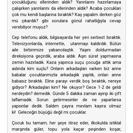
çocukluğunu ellerinden aldık? Yarınlarını hazırlamaya
çalışırken yarınlarını da ellerinden aldık? Acaba çocukları
çok mu kendi başlarına bıraktık? Kaş yapalım derken göz
mü çıkardık? gibi sorulara gönül rahatlığıyla cevap
verebiliyor muyuz?
Cep telefonu aldık, bilgisayarda her yeri serbest bıraktık.
Televizyonlarda, internette, utanmayı kaldırdık. Bütün
aile birbirimize yabancılaştık. Yaşını doldurmadan
direksiyona geçirdik, araba aldık. Aşırı sürat yapmasına
zemin hazırladık. Kaza yapınca suçu çocuğa attık ama
aslında kim suçlu? Onların arkadaşları varken biz anne
babalar çocuklarımızla arkadaşlık yaptık, onları anne
babasız bıraktık. Eline parayı verdik boş bıraktık, nereye
gidiyor? Arkadaşları kim? Ne okuyor? Gece 1-2 de geldi
nerdeydin? demedik. Günde 5 dakika zaman ayırıp iki çift
laflamadık. Sorun getirmesinler de ne yaparlarsa
yapsınlar dedik. Saldım çayıra mevlam kayıra olmaz
ki! Geleceğin büyüğü değil mi çocuklar.
Çocuk bu tamam; her şeye itiraz eder, ilkokulda istiklal
marşında güler, topu yola kaçar peşinden koşar,