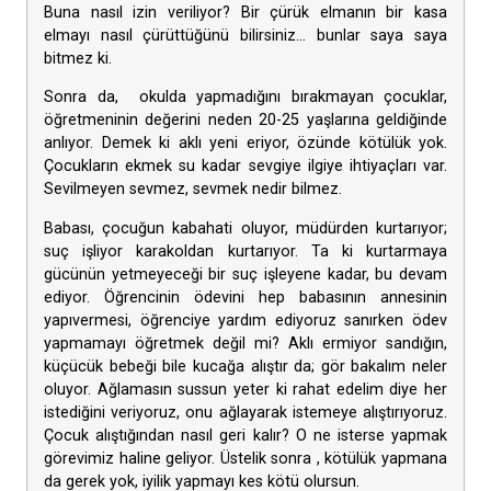
Buna nasıl izin veriliyor? Bir çürük elmanın bir kasa
elmayı nasıl çürüttüğünü bilirsiniz… bunlar saya saya
bitmez ki.
Sonra da, okulda yapmadığını bırakmayan çocuklar,
öğretmeninin değerini neden 20-25 yaşlarına geldiğinde
anlıyor. Demek ki aklı yeni eriyor, özünde kötülük yok.
Çocukların ekmek su kadar sevgiye ilgiye ihtiyaçları var.
Sevilmeyen sevmez, sevmek nedir bilmez.
Babası, çocuğun kabahati oluyor, müdürden kurtarıyor;
suç işliyor karakoldan kurtarıyor. Ta ki kurtarmaya
gücünün yetmeyeceği bir suç işleyene kadar, bu devam
ediyor. Öğrencinin ödevini hep babasının annesinin
yapıvermesi, öğrenciye yardım ediyoruz sanırken ödev
yapmamayı öğretmek değil mi? Aklı ermiyor sandığın,
küçücük bebeği bile kucağa alıştır da; gör bakalım neler
oluyor. Ağlamasın sussun yeter ki rahat edelim diye her
istediğini veriyoruz, onu ağlayarak istemeye alıştırıyoruz.
Çocuk alıştığından nasıl geri kalır? O ne isterse yapmak
görevimiz haline geliyor. Üstelik sonra , kötülük yapmana
da gerek yok, iyilik yapmayı kes kötü olursun.