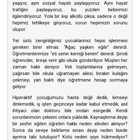
yaşıyor, aynı sosyal hayatı paylaşıyoruz. Aynı hayat
trafiğini paylaşıyoruz, bu yüzden birbirimizi
ilgilendiriyoruz. Yola bir kişi alkollü çıksa; sadece o değil
hepimiz tehlikeye giriyoruz, sorun hepimizin sorunu
oluyor.
Yer üstü zenginliğimiz çocuklarımız hepsi işlenmesi
gereken birer elmas. “Ağaç yaşken eğilir” denirdi.
Öğretmenlerimize “eti senin kemiği benim” denirdi. Şimdi
öğrenciler, kreşe verir gibi okula gönderiliyor. Müşteri her
zaman haklı deniyor. Veli toplantılarına gelmeyen,
çağırsan bile okula uğramayan ailesi; bırakın kulağını
çekmeyi, yan baktı diye öğretmene hesap sormaya
geliyor.
Hiperaktif çocuğumuzu hasta değil dedik, kimseyi
dinlemedik, iş işten geçinceye kadar kabul etmedik; asıl
ihtiyacı olan doktoru bile ondan esirgedik. Kendi
sorunlarımızın çekisini onlara yükledik. Kaynaştırma deyip
bir sınıfın eğitim öğretim hakkı neden elinden alınıyor?
Sonra da seviye belirleme sınavı deyip neden lisede
ayrıma tabi tutuluyor? Kötü neden iyiye hükmediyor?