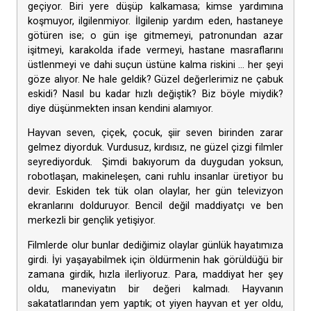
geçiyor. Biri yere düşüp kalkamasa; kimse yardımına
koşmuyor, ilgilenmiyor. İlgilenip yardım eden, hastaneye
götüren ise; o gün işe gitmemeyi, patronundan azar
işitmeyi, karakolda ifade vermeyi, hastane masraflarını
üstlenmeyi ve dahi suçun üstüne kalma riskini … her şeyi
göze alıyor. Ne hale geldik? Güzel değerlerimiz ne çabuk
eskidi? Nasıl bu kadar hızlı değiştik? Biz böyle miydik?
diye düşünmekten insan kendini alamıyor.
Hayvan seven, çiçek, çocuk, şiir seven birinden zarar
gelmez diyorduk. Vurdusuz, kırdısız, ne güzel çizgi filmler
seyrediyorduk. Şimdi bakıyorum da duygudan yoksun,
robotlaşan, makineleşen, cani ruhlu insanlar üretiyor bu
devir. Eskiden tek tük olan olaylar, her gün televizyon
ekranlarını dolduruyor. Bencil değil maddiyatçı ve ben
merkezli bir gençlik yetişiyor.
Filmlerde olur bunlar dediğimiz olaylar günlük hayatımıza
girdi. İyi yaşayabilmek için öldürmenin hak görüldüğü bir
zamana girdik, hızla ilerliyoruz. Para, maddiyat her şey
oldu, maneviyatın bir değeri kalmadı. Hayvanın
sakatatlarından yem yaptık; ot yiyen hayvan et yer oldu,