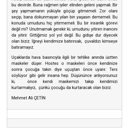
bu devirde. Buna rağmen iyiler elinden geleni yapmalı. Bir
şey yapmamanın yüküyle göçüp gitmemeli. Zor olanı
seçip, bana dokunmayan yılan bin yaşasın dememeli. Bu
konuda umudunu hiç yitirmemeli. Bu bir insanlık görevi
değil mi? Unutmamak gerekir ki; umudunu yitiren inancını
da yitirir. Gittiğimiz yol yol değil. Bu gidişe dur diyecek
olan biziz. İğneyi kendimize batırırsak, çuvaldızı kimseye
batıramayız.
Uçaklarda hava basıncıyla ilgili bir tehlike anında üstten
maskeler düşer. Hostes o maskeleri önce kendinize
sonra çocuğa takın diye uçuştan önce uyarır. Ters
söylüyor gibi gelir insana hep. Düşününce anlıyorsunuz
ki, önce kendi maskemizi takıp kendimizi
kurtarmalıyız, çünkü çocuğu da kurtaracak olan biziz.
Mehmet Ali ÇETİN