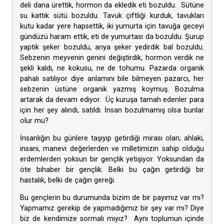
deli dana ürettik, hormon da ekledik eti bozuldu. Sütüne
su kattık sütü bozuldu. Tavuk çiftliği kurduk, tavukları
kutu kadar yere hapsettik, iki yumurta için tavuğa geceyi
gündüzü haram ettik, eti de yumurtası da bozuldu. Şurup
yaptık şeker bozuldu, arıya şeker yedirdik bal bozuldu.
Sebzenin meyvenin genini değiştirdik, hormon verdik ne
şekli kaldı, ne kokusu, ne de tohumu. Pazarda organik
pahalı satılıyor diye anlamını bile bilmeyen pazarcı, her
sebzenin üstüne organik yazmış koymuş. Bozulma
artarak da devam ediyor. Üç kuruşa tamah edenler para
için her şey alındı, satıldı. İnsan bozulmamış olsa bunlar
olur mu?
İnsanlığın bu günlere taşıyıp getirdiği mirası olan; ahlaki,
insani, manevi değerlerden ve milletimizin sahip olduğu
erdemlerden yoksun bir gençlik yetişiyor. Yoksundan da
öte bihaber bir gençlik. Belki bu çağın getirdiği bir
hastalık, belki de çağın gereği.
Bu gençlerin bu durumunda bizim de bir payımız var mı?
Yapmamız gerekip de yapmadığımız bir şey var mı? Diye
biz de kendimize sormalı mıyız? Aynı toplumun içinde