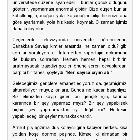
üniversitede düzene isyan eder … bunlar çocuk olduğunu
gösterir, yapmaması anormal gibidir. Bize düşen bunları
kabullenip, çocuğun yola koşacağını bilip hızımızı ona
göre ayarlamak, yola hız kesici koymak. O zaman işimiz
daha kolay olur.
Geçenlerde televizyonda üniversite öğrencilerine;
Çanakkale Savaşı kimler arasında, ne zaman oldu? gibi
sorular soruluyordu. İnternetten röportajın dökümünü
de buldum sonradan. Hemen hemen hepsi birbirini
aratmayacak trajediyi gözler önüne seren cevaplardan,
çarpıcı bir tanesi şöyleydi.
“Ben sayısalcıyım abi”
Geleceğimizi gençlere emanet ediyoruz da, geçmişimizi
aktarabiliyor muyuz onlara. Bunda ne kadar başarılıyız.
Biz elimizden kayıp giden bu gençlik için, karınca
kararınca bir şey yapamaz mıyız? Bir şey yapabilsek
hiçbir şey yapmamaktan iyi değil mi? Herkesin
yapabileceği bir şeyler muhakkak vardır.
Armut piş ağzıma düş kolaycılığına kaçıyor herkes, kısa
yoldan köşe dönme peşinde. Kimse iki almadan bir