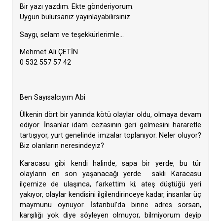
Bir yazı yazdım. Ekte gönderiyorum.
Uygun bulursanız yayınlayabilirsiniz.
Saygı, selam ve teşekkürlerimle…
Mehmet Ali ÇETİN
0 532 557 57 42
Ben Sayısalcıyım Abi
Ülkenin dört bir yanında kötü olaylar oldu, olmaya devam
ediyor. İnsanlar idam cezasının geri gelmesini hararetle
tartışıyor, yurt genelinde imzalar toplanıyor. Neler oluyor?
Biz olanların neresindeyiz?
Karacasu gibi kendi halinde, sapa bir yerde, bu tür
olayların en son yaşanacağı yerde saklı Karacasu
ilçemize de ulaşınca, farkettim ki; ateş düştüğü yeri
yakıyor, olaylar kendisini ilgilendirinceye kadar, insanlar üç
maymunu oynuyor. İstanbul’da birine adres sorsan,
karşılığı yok diye söyleyen olmuyor, bilmiyorum deyip