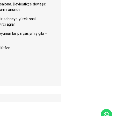
alona. Devleştikçe devleşir.
sinin önünde .
ir sahneye yürek nasıl
rci ağlar.
 oyunun bir parçasıymış gibi –
 lütfen…