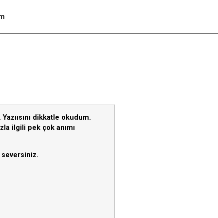
om
Yazıısını dikkatle okudum.
a ilgili pek çok anımı
 seversiniz.