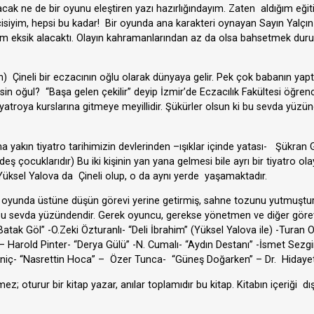
acak ne de bir oyunu eleştiren yazı hazırlığındayım. Zaten aldığım eği
icisiyim, hepsi bu kadar! Bir oyunda ana karakteri oynayan Sayın Yalçın 
nım eksik alacaktı. Olayın kahramanlarından az da olsa bahsetmek d
ın) Çineli bir eczacının oğlu olarak dünyaya gelir. Pek çok babanın yapt
in oğul? “Başa gelen çekilir” deyip İzmir’de Eczacılık Fakültesi öğrenc
 tiyatroya kurslarına gitmeye meyillidir. Şükürler olsun ki bu sevda yüz
a yakın tiyatro tarihimizin devlerinden –ışıklar içinde yatası- Şükran
eş çocuklarıdır) Bu iki kişinin yan yana gelmesi bile ayrı bir tiyatro olay
Yüksel Yalova da Çineli olup, o da aynı yerde yaşamaktadır.
dlı oyunda üstüne düşün görevi yerine getirmiş, sahne tozunu yutmuştu
iği bu sevda yüzündendir. Gerek oyuncu, gerekse yönetmen ve diğer gör
 “ Batak Göl” -O.Zeki Özturanlı- “Deli İbrahim” (Yüksel Yalova ile) -Turan 
rold Pinter- “Derya Gülü” -N. Cumalı- “Aydın Destanı” -İsmet Sezgin –
liyeniç- “Nasrettin Hoca” – Özer Tunca- “Güneş Doğarken” – Dr. Hidaye
oturur bir kitap yazar, anılar toplamıdır bu kitap. Kitabın içeriği dış