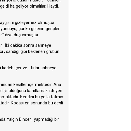
ı ki şöyle düşünmüştür: “Gelirler,
eldi ha geliyor olmalılar. Haydi,
 kaygısını gizleyemez olmuştur.
a oyuncuyu, çünkü gelenin gençler
r.” diye düşünmüştür.
tır. İki dakika sonra sahneye
ci , sandığı gibi beklenen grubun
ki kadeh içer ve fırlar sahneye.
ndan kesitler içermektedir. Ana
 dışlı olduğunu kanıtlamak isteyen
apmaktadır. Kendini bu yolla tatmin
tadır. Kocası en sonunda bu denli
nda Yalçın Dinçer, yapmadığı bir