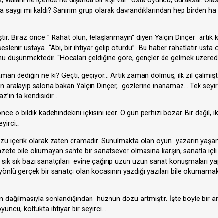
vallahi ne içeride ne dışarıda bir kişi var. Usta oyuncu, duraksar. Olas
a saygı mı kaldı? Sanırım grup olarak davrandıklarından hep birden ha g
ştır. Biraz önce ” Rahat olun, telaşlanmayın” diyen Yalçın Dinçer artık
eslenir ustaya “Abi, bir ihtiyar gelip oturdu” Bu haber rahatlatır ust
nu düşünmektedir. “Hocaları geldiğine göre, gençler de gelmek üzeredi
 Zaman dediğin ne ki? Geçti, geçiyor… Artık zaman dolmuş, ilk zil çalmış
ften aralayıp salona bakan Yalçın Dinçer, gözlerine inanamaz….Tek seyir
z’ın ta kendisidir…
e o bildik kadehindekini içkisini içer. O gün perhizi bozar. Bir değil, i
eyirci…
ü içerik olarak zaten dramadır. Sunulmakta olan oyun yazarın yaşamı
gazete bile okumayan sahte bir sanatsever olmasına karşın, sanatla içli
i, sık sık bazı sanatçıları evine çağırıp uzun uzun sanat konuşmaları y
nlü gerçek bir sanatçı olan kocasının yazdığı yazıları bile okumamak
n dağılmasıyla sonlandığından hüznün dozu artmıştır. İşte böyle bir a
yuncu, koltukta ihtiyar bir seyirci…