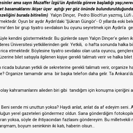
esinler ama sayın Muzaffer İzgü’ün Aydın’da göreve başladığı yaşı,ner
et basamaklarını ikişer üçer aştığı yer göz önünde bulundurulduğunda,
zeliğini burada
bitirelim)
Yalçın Dinçer, Pedro Bloch’un yazmış, Lüfi 
emektedir. Oyun bir aydır Aydın’daki ‘Şükran Güngör’- O yıllarda eski be
mir’den bir grup tiyatro sevdalısın bu oyunu seyretmek için Aydın’a g
yle kendini göstermektedir. Bu günlerde sayın Yalçın Dinçer’e gelen iki
es Üniversitesi yetkililerinden gelir. Yetkili, o hafta sonunda halka bi
rla rica etmektedir. Böylesine tiyatro sevdalısı olan usta oyuncu, gen
erine bilet satışıyla ilgilenen kişiye gerekli talimatı verir ve halka bilet
cada bulunan yetkili de sekreterine gerekli talimatı verir, organize ha
riye? Organize tamamdır ama bir başka telefon daha gelir. Ta Ankara’
ay kahramanlarını aileden biri gibi tanıdığım için konuşma içeriğini a
ı. Beni sende mi unuttun yoksa? Haydi anlat, anlat da af edeyim seni…
uğun yerel gazeteleri göndermez oldun. Sana gönderdiğim fotokopil
an yoksa, söyle de ihtiyacından fazlasını göndereyim. Bu milletvekili m
ışmam, boyum seninkinin iki katı, haberin olsun…