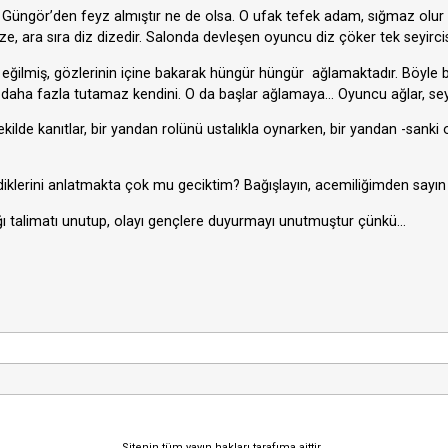
 Güngör’den feyz almıştır ne de olsa. O ufak tefek adam, sığmaz olur s
, ara sıra diz dizedir. Salonda devleşen oyuncu diz çöker tek seyirci
eğilmiş, gözlerinin içine bakarak hüngür hüngür ağlamaktadır. Böyle b
aha fazla tutamaz kendini. O da başlar ağlamaya… Oyuncu ağlar, seyi
ekilde kanıtlar, bir yandan rolünü ustalıkla oynarken, bir yandan -sanki
klerini anlatmakta çok mu geciktim? Bağışlayın, acemiliğimden sayın
ı talimatı unutup, olayı gençlere duyurmayı unutmuştur çünkü…
Sitenin tüm yayın hakları tarafıma aittir.