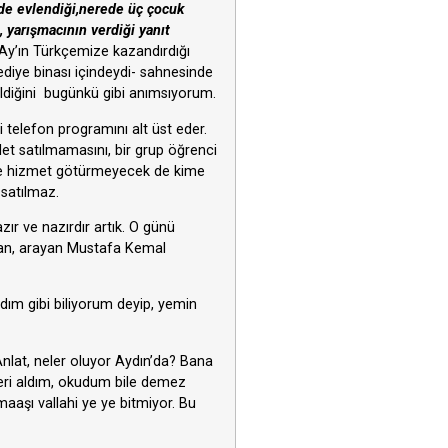
ede evlendiği,nerede üç çocuk
 yarışmacının verdiği yanıt
Ay’ın Türkçemize kazandırdığı
lediye binası içindeydi- sahnesinde
eldiğini bugünkü gibi anımsıyorum.
 telefon programını alt üst eder.
let satılmamasını, bir grup öğrenci
çlere hizmet götürmeyecek de kime
 satılmaz.
zır ve nazırdır artık. O günü
dan, arayan Mustafa Kemal
dım gibi biliyorum deyip, yemin
Anlat, neler oluyor Aydın’da? Bana
eri aldım, okudum bile demez
aaşı vallahi ye ye bitmiyor. Bu