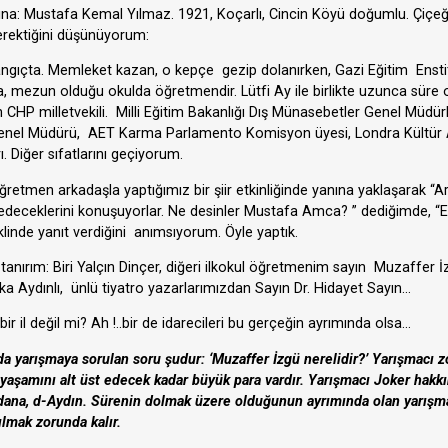
na: Mustafa Kemal Yılmaz. 1921, Koçarlı, Cincin Köyü doğumlu. Çiçeği
gerektiğini düşünüyorum:
angıçta. Memleket kazan, o kepçe gezip dolanırken, Gazi Eğitim Enstit
ra, mezun olduğu okulda öğretmendir. Lütfi Ay ile birlikte uzunca süre
ın CHP milletvekili. Milli Eğitim Bakanlığı Dış Münasebetler Genel Müd
Genel Müdürü, AET Karma Parlamento Komisyon üyesi, Londra Kültür At
. Diğer sıfatlarını geçiyorum.
ğretmen arkadaşla yaptığımız bir şiir etkinliğinde yanına yaklaşarak “
et edeceklerini konuşuyorlar. Ne desinler Mustafa Amca? ” dediğimde, 
eklinde yanıt verdiğini anımsıyorum. Öyle yaptık.
tanırım: Biri Yalçın Dinçer, diğeri ilkokul öğretmenim sayın Muzaffer İ
 Aydınlı, ünlü tiyatro yazarlarımızdan Sayın Dr. Hidayet Sayın…
bir il değil mi? Ah !..bir de idarecileri bu gerçeğin ayrımında olsa…
a yarışmaya sorulan soru şudur: ‘Muzaffer İzgü nerelidir?’ Yarışmacı zo
yaşamını alt üst edecek kadar büyük para vardır. Yarışmacı Joker hakkını 
a-Adana, d-Aydın. Sürenin dolmak üzere olduğunun ayrımında olan yarışmac
lmak zorunda kalır.