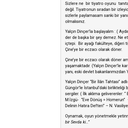
Sizlere ne bir tiyatro oyunu tanıt
değil. Tiyatronun sıradan bir izley
sizlerle paylamasam sanki bir ya
olmalısınız.
Yalçın Dinçer’la başlayalım : ( Ayd
der de başka bir şey demez. Ne ets
içtepi. Bir ayağı fakülteye, diğeri
Çine’ye bir eczacı olarak döner.
Çine’ye bir eczacı olarak döner am
yaşamaktadır. (Yalçın Dinçer’le kard
yanı, eski devlet bakanlarımızdan 
Yalçın Dinçer “Bir İlân Tahtası” a
Güngör’le İstanbul’daki birliktel
sergiler. ( İlk aklıma geliverenler:
M.İzgü- “Eve Dönüş = Homerun” – Ha
Delinin Hatıra Defteri” – N. Vasi
Oynamak, oyun yönetmekle yetinmez; 
bir Sevda ki…”