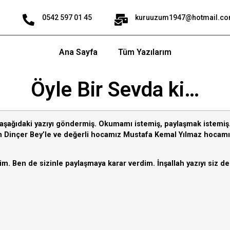
0542 597 01 45
kuruuzum1947@hotmail.c
Ana Sayfa
Tüm Yazılarım
Öyle Bir Sevda ki…
ağıdaki yazıyı göndermiş. Okumamı istemiş, paylaşmak istemiş. 
n Dinçer Bey’le ve değerli hocamız Mustafa Kemal Yılmaz hocamızl
m. Ben de sizinle paylaşmaya karar verdim. İnşallah yazıyı siz de