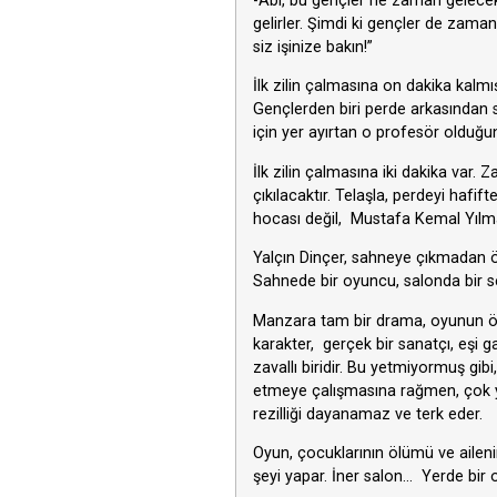
-Abi, bu gençler ne zaman gelecek, 
gelirler. Şimdi ki gençler de zaman
siz işinize bakın!”
İlk zilin çalmasına on dakika kalmı
Gençlerden biri perde arkasından s
için yer ayırtan o profesör olduğu
İlk zilin çalmasına iki dakika var.
çıkılacaktır. Telaşla, perdeyi hafi
hocası değil, Mustafa Kemal Yılma
Yalçın Dinçer, sahneye çıkmadan önc
Sahnede bir oyuncu, salonda bir s
Manzara tam bir drama, oyunun öz
karakter, gerçek bir sanatçı, eşi 
zavallı biridir. Bu yetmiyormuş gib
etmeye çalışmasına rağmen, çok yö
rezilliği dayanamaz ve terk eder.
Oyun, çocuklarının ölümü ve aileni
şeyi yapar. İner salon… Yerde bir o