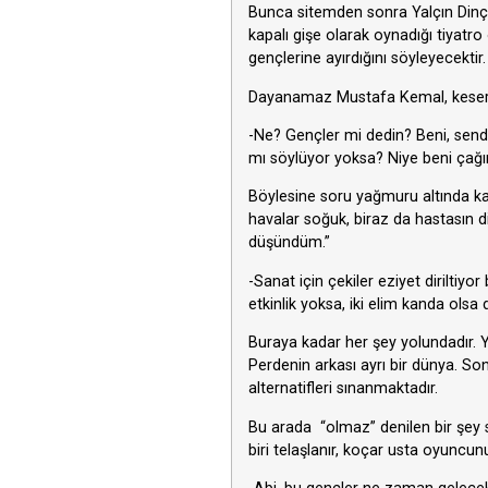
Bunca sitemden sonra Yalçın Dinçer
kapalı gişe olarak oynadığı tiyat
gençlerine ayırdığını söyleyecektir.
Dayanamaz Mustafa Kemal, keser 
-Ne? Gençler mi dedin? Beni, send
mı söylüyor yoksa? Niye beni çağı
Böylesine soru yağmuru altında k
havalar soğuk, biraz da hastasın
düşündüm.”
-Sanat için çekiler eziyet dirilti
etkinlik yoksa, iki elim kanda ols
Buraya kadar her şey yolundadır. Ya
Perdenin arkası ayrı bir dünya. Son
alternatifleri sınanmaktadır.
Bu arada “olmaz” denilen bir şey s
biri telaşlanır, koçar usta oyuncun