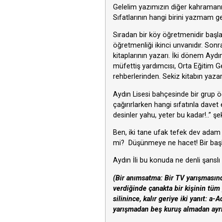
Gelelim yazımızın diğer kahramanı
Sıfatlarının hangi birini yazmam 
Sıradan bir köy öğretmenidir başl
öğretmenliği ikinci unvanıdır. Son
kitaplarının yazarı. İki dönem Ayd
müfettiş yardımcısı, Orta Eğitim 
rehberlerinden. Sekiz kitabın yazarı
Aydın Lisesi bahçesinde bir grup ö
çağırırlarken hangi sıfatınla dav
desinler yahu, yeter bu kadar!..” ş
Ben, iki tane ufak tefek dev adam 
mi? Düşünmeye ne hacet! Bir başka
Aydın İli bu konuda ne denli şanslı 
(Bir anımsatma: Bir TV yarışmasınd
verdiğinde çanakta bir kişinin tüm 
silinince, kalır geriye iki yanıt: 
yarışmadan beş kuruş almadan ayrı