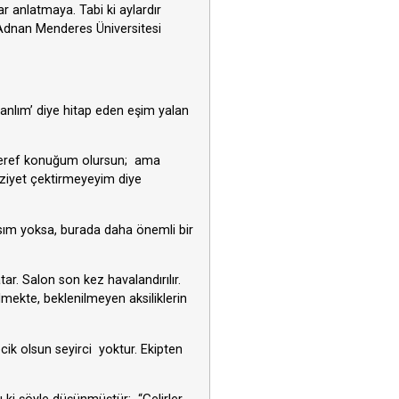
r anlatmaya. Tabi ki aylardır
 Adnan Menderes Üniversitesi
nlım’ diye hitap eden eşim yalan
 Şeref konuğum olursun; ama
ziyet çektirmeyeyim diye
nsım yoksa, burada daha önemli bir
ar. Salon son kez havalandırılır.
ilmekte, beklenilmeyen aksiliklerin
cik olsun seyirci yoktur. Ekipten