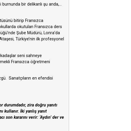
 burnunda bir delikanlı şu anda,…
üsünü bitirip Fransızca
 okullarda okutulan Fransızca ders
ürlüğü’nde Şube Müdürü, Lonra’da
aşesi, Türkiye’nin ilk profesyonel
Arkadaşlar seni sahneye
“Emekli Fransızca öğretmeni
zgü. Sanatçıların en efendisi
r durumdadır, zira doğru yanıtı
kullanır. İki yanlış yanıt
ı son kararını verir: ‘Aydın’ der ve