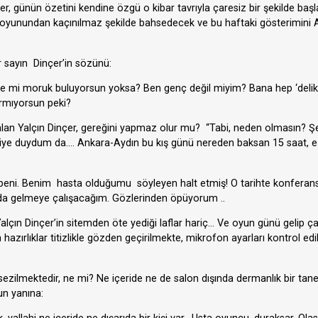
, günün özetini kendine özgü o kibar tavrıyla çaresiz bir şekilde başla
ro oyunundan kaçınılmaz şekilde bahsedecek ve bu haftaki gösterimini
sayın Dinçer’in sözünü:
e mi moruk buluyorsun yoksa? Ben genç değil miyim? Bana hep ‘delika
rmıyorsun peki?
alan Yalçın Dinçer, gereğini yapmaz olur mu? “Tabi, neden olmasın?
 diye duydum da…. Ankara-Aydın bu kış günü nereden baksan 15 saat, e
yor beni. Benim hasta olduğumu söyleyen halt etmiş! O tarihte konfera
a da gelmeye çalışacağım. Gözlerinden öpüyorum ..
lçın Dinçer’in sitemden öte yediği laflar hariç… Ve oyun günü gelip çat
 hazırlıklar titizlikle gözden geçirilmekte, mikrofon ayarları kontrol ed
ezilmektedir, ne mi? Ne içeride ne de salon dışında dermanlık bir tane
un yanına: