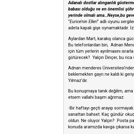
Adanalı dostlar alınganlık gösterm
babası olduğu ve en önemlisi şöhr
yerinde olmalı ama…Neyse,bu geve
“
Eurice’nin Elleri
” adlı oyunu sergil
adeta kapalı gişe oynamaktadır. İz
Aylardan Mart, karakış olanca gücü
Bu telefonlardan biri, Adnan Mender
için tüm yerlerin ayrılmasını ısra
götürecek? Yalçın Dinçer, bu rica üz
Adnan menderes Üniversitesi’nden ri
beklemekten gayrı ne kaldı ki ge
Yılmaz’dır.
Bu konuşmaya tanık değilim, ama ol
etsem vallahi başım ağrımaz:
-Bir haftayı geçti arayıp sormayal
sanattan bahset. Kaç gündür okud
oldun. Ne oluyor Yalçın? Posta par
konuda aramızda kavga çıkarsa kar