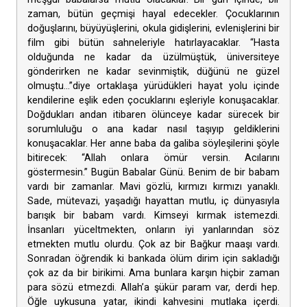
zaman, bütün geçmişi hayal edecekler. Çocuklarının
doğuşlarını, büyüyüşlerini, okula gidişlerini, evlenişlerini bir
film gibi bütün sahneleriyle hatırlayacaklar. “Hasta
olduğunda ne kadar da üzülmüştük, üniversiteye
gönderirken ne kadar sevinmiştik, düğünü ne güzel
olmuştu…”diye ortaklaşa yürüdükleri hayat yolu içinde
kendilerine eşlik eden çocuklarını eşleriyle konuşacaklar.
Doğdukları andan itibaren ölünceye kadar sürecek bir
sorumluluğu o ana kadar nasıl taşıyıp geldiklerini
konuşacaklar. Her anne baba da galiba söyleşilerini şöyle
bitirecek: “Allah onlara ömür versin. Acılarını
göstermesin.” Bugün Babalar Günü. Benim de bir babam
vardı bir zamanlar. Mavi gözlü, kırmızı kırmızı yanaklı.
Sade, mütevazi, yaşadığı hayattan mutlu, iç dünyasıyla
barışık bir babam vardı. Kimseyi kırmak istemezdi.
İnsanları yüceltmekten, onların iyi yanlarından söz
etmekten mutlu olurdu. Çok az bir Bağkur maaşı vardı.
Sonradan öğrendik ki bankada ölüm dirim için sakladığı
çok az da bir birikimi. Ama bunlara karşın hiçbir zaman
para sözü etmezdi. Allah’a şükür param var, derdi hep.
Öğle uykusuna yatar, ikindi kahvesini mutlaka içerdi.