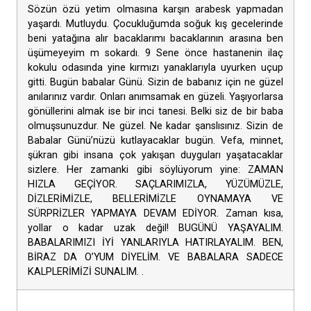
Sözün özü yetim olmasına karşın arabesk yapmadan
yaşardı. Mutluydu. Çocukluğumda soğuk kış gecelerinde
beni yatağına alır bacaklarımı bacaklarının arasına ben
üşümeyeyim m sokardı. 9 Sene önce hastanenin ilaç
kokulu odasında yine kırmızı yanaklarıyla uyurken uçup
gitti. Bugün babalar Günü. Sizin de babanız için ne güzel
anılarınız vardır. Onları anımsamak en güzeli. Yaşıyorlarsa
gönüllerini almak ise bir inci tanesi. Belki siz de bir baba
olmuşsunuzdur. Ne güzel. Ne kadar şanslısınız. Sizin de
Babalar Günü’nüzü kutlayacaklar bugün. Vefa, minnet,
şükran gibi insana çok yakışan duyguları yaşatacaklar
sizlere. Her zamanki gibi söylüyorum yine: ZAMAN
HIZLA GEÇİYOR. SAÇLARIMIZLA, YÜZÜMÜZLE,
DİZLERİMİZLE, BELLERİMİZLE OYNAMAYA VE
SÜRPRİZLER YAPMAYA DEVAM EDİYOR. Zaman kısa,
yollar o kadar uzak değil! BUGÜNÜ YAŞAYALIM.
BABALARIMIZI İYİ YANLARIYLA HATIRLAYALIM. BEN,
BİRAZ DA O’YUM DİYELİM. VE BABALARA SADECE
KALPLERİMİZİ SUNALIM. .