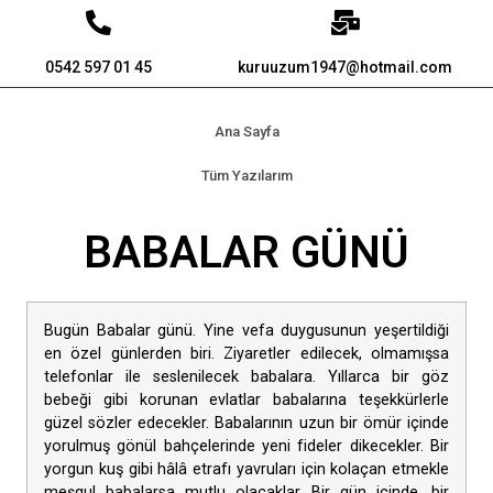
0542 597 01 45
kuruuzum1947@hotmail.com
Ana Sayfa
Tüm Yazılarım
BABALAR GÜNÜ
Bugün Babalar günü. Yine vefa duygusunun yeşertildiği
en özel günlerden biri. Ziyaretler edilecek, olmamışsa
telefonlar ile seslenilecek babalara. Yıllarca bir göz
bebeği gibi korunan evlatlar babalarına teşekkürlerle
güzel sözler edecekler. Babalarının uzun bir ömür içinde
yorulmuş gönül bahçelerinde yeni fideler dikecekler. Bir
yorgun kuş gibi hâlâ etrafı yavruları için kolaçan etmekle
meşgul babalarsa mutlu olacaklar. Bir gün içinde, bir